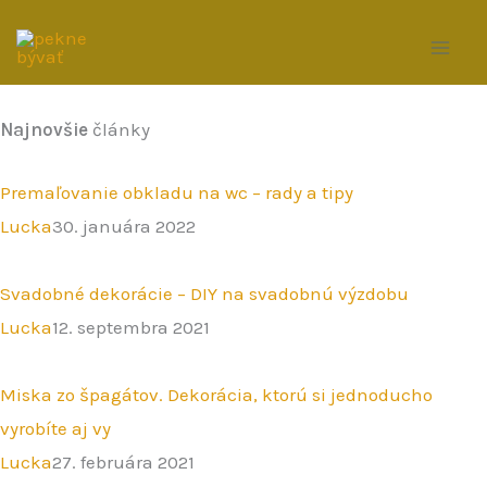
Preskočiť
na
obsah
Najnovšie
články
Premaľovanie obkladu na wc – rady a tipy
Lucka
30. januára 2022
Svadobné dekorácie – DIY na svadobnú výzdobu
Lucka
12. septembra 2021
Miska zo špagátov. Dekorácia, ktorú si jednoducho
vyrobíte aj vy
Lucka
27. februára 2021