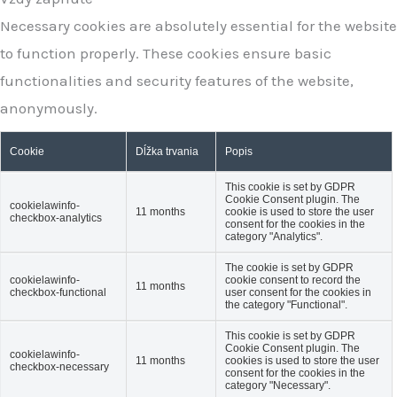
Necessary cookies are absolutely essential for the website
to function properly. These cookies ensure basic
functionalities and security features of the website,
anonymously.
Cookie
Dĺžka trvania
Popis
This cookie is set by GDPR
Cookie Consent plugin. The
cookielawinfo-
11 months
cookie is used to store the user
checkbox-analytics
consent for the cookies in the
category "Analytics".
The cookie is set by GDPR
cookielawinfo-
cookie consent to record the
11 months
checkbox-functional
user consent for the cookies in
the category "Functional".
This cookie is set by GDPR
Cookie Consent plugin. The
cookielawinfo-
11 months
cookies is used to store the user
checkbox-necessary
consent for the cookies in the
category "Necessary".