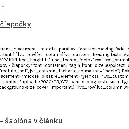
 »
 čiapočky
content_placement=“middle“ parallax=“content-moving-fade“
tant;}“][vc_row][vc_column][vc_custom_heading text=“Vyrob
r:%23ffffff|line_height:1.1″ use_theme_fonts=“yes“ css_anim
 – čiapočky“ font_container=“tag:h1|font_size:30px|text_alig
mobile_hdl“][vc_column_text css_animation=“fadeIn“] Reko
placement=“middle“ disable_element=“yes“ css=“.vc_custo
p-content/uploads/2020/05/CTA-banner-blog-cistx-scaled.gi
;background-size: cover !important;}“][vc_row][vc_column w
+ šablóna v článku