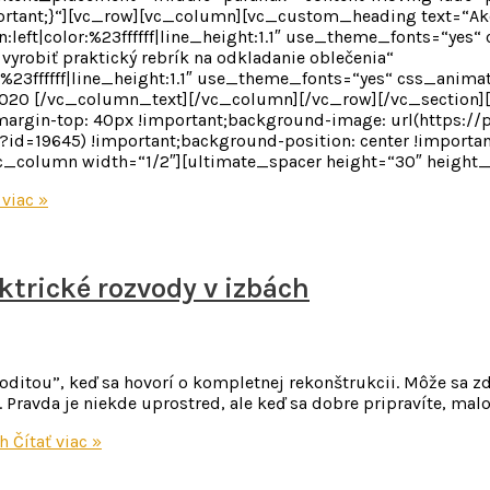
ant;}“][vc_row][vc_column][vc_custom_heading text=“Ako si
n:left|color:%23ffffff|line_height:1.1″ use_theme_fonts=“yes
robiť praktický rebrík na odkladanie oblečenia“
r:%23ffffff|line_height:1.1″ use_theme_fonts=“yes“ css_anim
 2020 [/vc_column_text][/vc_column][/vc_row][/vc_section
rgin-top: 40px !important;background-image: url(https://
id=19645) !important;background-position: center !importan
[vc_column width=“1/2″][ultimate_spacer height=“30″ heigh
 viac »
ktrické rozvody v izbách
ditou”, keď sa hovorí o kompletnej rekonštrukcii. Môže sa zd
Pravda je niekde uprostred, ale keď sa dobre pripravíte, malo
ch
Čítať viac »