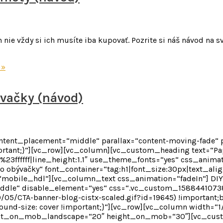
 vždy si ich musíte iba kupovať. Pozrite si náš návod na svie
 »
ývačky (návod)
content_placement=“middle“ parallax=“content-moving-fade“
tant;}“][vc_row][vc_column][vc_custom_heading text=“Papi
r:%23ffffff|line_height:1.1″ use_theme_fonts=“yes“ css_anim
bývačky“ font_container=“tag:h1|font_size:30px|text_align:le
mobile_hdl“][vc_column_text css_animation=“fadeIn“] DIY 
iddle“ disable_element=“yes“ css=“.vc_custom_15884410738
/05/CTA-banner-blog-cistx-scaled.gif?id=19645) !important;
ound-size: cover !important;}“][vc_row][vc_column width=“1
ght_on_mob_landscape=“20″ height_on_mob=“30″][vc_cust