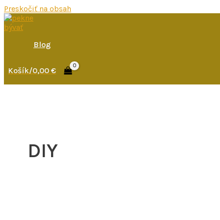
Preskočiť na obsah
Blog
Košík/
0,00
€
DIY