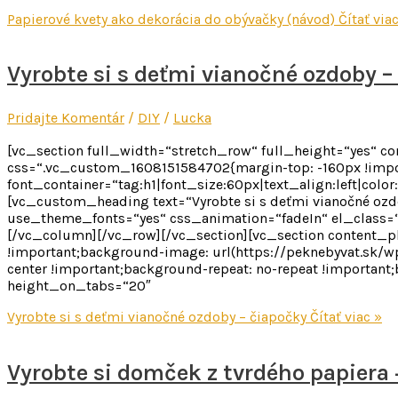
Papierové kvety ako dekorácia do obývačky (návod)
Čítať viac
Vyrobte si s deťmi vianočné ozdoby –
Pridajte Komentár
/
DIY
/
Lucka
[vc_section full_width=“stretch_row“ full_height=“yes“ 
css=“.vc_custom_1608151584702{margin-top: -160px !impor
font_container=“tag:h1|font_size:60px|text_align:left|colo
[vc_custom_heading text=“Vyrobte si s deťmi vianočné ozdoby
use_theme_fonts=“yes“ css_animation=“fadeIn“ el_class=“
[/vc_column][/vc_row][/vc_section][vc_section content_
!important;background-image: url(https://peknebyvat.sk/w
center !important;background-repeat: no-repeat !important
height_on_tabs=“20″
Vyrobte si s deťmi vianočné ozdoby – čiapočky
Čítať viac »
Vyrobte si domček z tvrdého papiera 