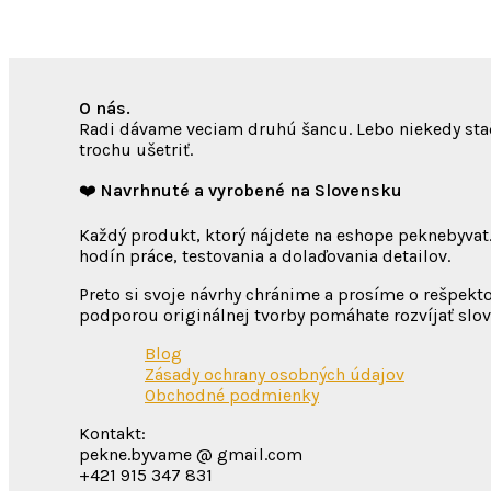
O nás.
Radi dávame veciam druhú šancu. Lebo niekedy stačí 
trochu ušetriť.
❤️
Navrhnuté a vyrobené na Slovensku
Každý produkt, ktorý nájdete na eshope peknebyvat.
hodín práce, testovania a dolaďovania detailov.
Preto si svoje návrhy chránime a prosíme o rešpekto
podporou originálnej tvorby pomáhate rozvíjať slo
Blog
Zásady ochrany osobných údajov
Obchodné podmienky
Kontakt:
pekne.byvame @ gmail.com
+421 915 347 831