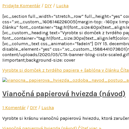
Pridajte Komentár
/
DIY
/
Lucka
[vc_section full_width=“stretch_row“ full_height=“yes“ 
css=“.vc_custom_1608146226005{margin-top: -160px !impor
článku“ font_container=“tag:h1|font_size:60px|text_align:l
[vc_custom_heading text=“Vyrobte si domček z tvrdého pap
font_container=“tag:h1|font_size:30px|text_align:left|colo
[vc_column_text css_animation=“fadeIn“] DIY 15. decemb
disable_element=“yes“ css=“.vc_custom_1588441073801{ma
content/uploads/2020/05/CTA-banner-blog-cistx-scaled.gif?
!important;background-size: cover
Vyrobte si domček z tvrdého papiera + šablóna v článku
Číta
Vianočná papierová hviezda (návod)
1 Komentár
/
DIY
/
Lucka
Vyrobte si krásnu vianočnú papierovú hviezdu, ktorá zaručen
Vianočná papierová hviezda (návod)
Čítať viac »