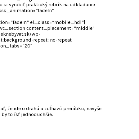
 vyrobiť praktický rebrík na odkladanie
“ css_animation=“fadeIn“
ation=“fadeIn“ el_class=“mobile_hdl“]
][vc_section content_placement=“middle“
peknebyvat.sk/wp-
t;background-repeat: no-repeat
t_on_tabs=“20″
ať, že ide o drahú a zdĺhavú prerábku, navyše
 by to ísť jednoduchšie.