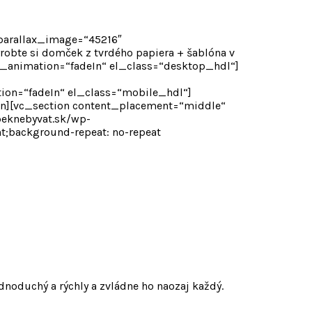
 parallax_image=“45216″
bte si domček z tvrdého papiera + šablóna v
css_animation=“fadeIn“ el_class=“desktop_hdl“]
ation=“fadeIn“ el_class=“mobile_hdl“]
on][vc_section content_placement=“middle“
peknebyvat.sk/wp-
t;background-repeat: no-repeat
dnoduchý a rýchly a zvládne ho naozaj každý.