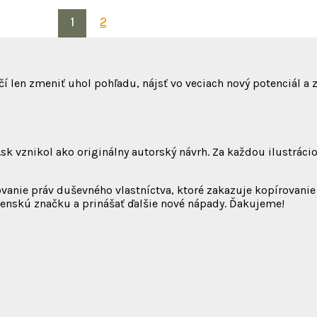
1
2
len zmeniť uhol pohľadu, nájsť vo veciach nový potenciál a zm
sk vznikol ako originálny autorský návrh. Za každou ilustrá
vanie práv duševného vlastníctva, ktoré zakazuje kopírovanie
venskú značku a prinášať ďalšie nové nápady. Ďakujeme!