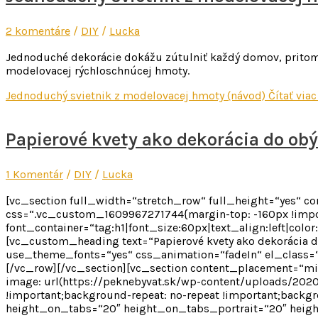
2 komentáre
/
DIY
/
Lucka
Jednoduché dekorácie dokážu zútulniť každý domov, pritom nie
modelovacej rýchloschnúcej hmoty.
Jednoduchý svietnik z modelovacej hmoty (návod)
Čítať viac
Papierové kvety ako dekorácia do ob
1 Komentár
/
DIY
/
Lucka
[vc_section full_width=“stretch_row“ full_height=“yes“ 
css=“.vc_custom_1609967271744{margin-top: -160px !impor
font_container=“tag:h1|font_size:60px|text_align:left|colo
[vc_custom_heading text=“Papierové kvety ako dekorácia do o
use_theme_fonts=“yes“ css_animation=“fadeIn“ el_class=“
[/vc_row][/vc_section][vc_section content_placement=“m
image: url(https://peknebyvat.sk/wp-content/uploads/2020
!important;background-repeat: no-repeat !important;backgr
height_on_tabs=“20″ height_on_tabs_portrait=“20″ hei