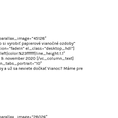
 parallax_image=“45128″
si vyrobiť papierové vianočné ozdoby“
ation=“fadeIn“ el_class=“desktop_hdl“]
t|color:%23ffffff|line_height:1.1″
 9. november 2020 [/vc_column_text]
n_tabs_portrait=“10″
 a už sa neviete dočkať Vianoc? Máme pre
 parallax_image=“28026″