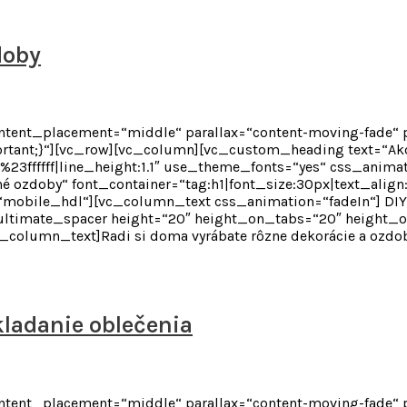
doby
content_placement=“middle“ parallax=“content-moving-fade“
tant;}“][vc_row][vc_column][vc_custom_heading text=“Ako 
r:%23ffffff|line_height:1.1″ use_theme_fonts=“yes“ css_anim
ozdoby“ font_container=“tag:h1|font_size:30px|text_align:lef
“mobile_hdl“][vc_column_text css_animation=“fadeIn“] DIY
ultimate_spacer height=“20″ height_on_tabs=“20″ height_o
lumn_text]Radi si doma vyrábate rôzne dekorácie a ozdoby
kladanie oblečenia
content_placement=“middle“ parallax=“content-moving-fade“