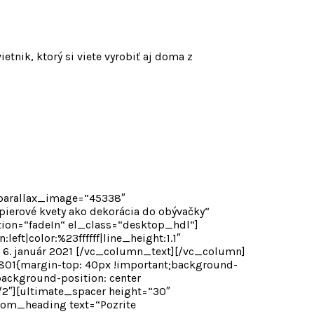
tnik, ktorý si viete vyrobiť aj doma z
 parallax_image=“45338″
erové kvety ako dekorácia do obývačky“
ation=“fadeIn“ el_class=“desktop_hdl“]
ft|color:%23ffffff|line_height:1.1″
6. január 2021 [/vc_column_text][/vc_column]
01{margin-top: 40px !important;background-
background-position: center
/2″][ultimate_spacer height=“30″
om_heading text=“Pozrite