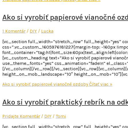
Ako si vyrobiť papierové vianočné oz
1 Komentár
/
DIY
/
Lucka
[vc_section full_width=“stretch_row“ full_height=“yes“ 
css=“.vc_custom_1605976181227{margin-top: -160px !impor
font_container=“tag:h1|font_size:60px|text_align:left|colo
[vc_custom_heading text=“Ako si vyrobiť papierové vianočné 
use_theme_fonts=“yes“ css_animation=“fadeIn“ el_class=
[/vc_column][/vc_row][/vc_section][vc_row][vc_column][
height_on_mob_landscape=“10″ height_on_mob=“10″][vc_co
Ako si vyrobiť papierové vianočné ozdoby
Čítať viac »
Ako si vyrobiť praktický rebrík na od
Pridajte Komentár
/
DIY
/
Tomi
[vc_section full_width=“stretch_row“ full_height=“yes“ 