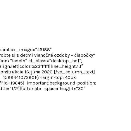
 parallax_image=“45188″
te si s deťmi vianočné ozdoby – čiapočky“
ation=“fadeIn“ el_class=“desktop_hdl“]
n:left|color:%23ffffff|line_height:1.1″
nštrukcia 16. júna 2020 [/vc_column_text]
m_1588441073801{margin-top: 40px
f?id=19645) !important;background-position:
idth=“1/2″][ultimate_spacer height=“30″