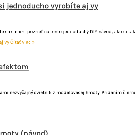
si jednoducho vyrobíte aj vy
te sa s nami pozrieť na tento jednoduchý DIY návod, ako si ta
aj vy
Čítať viac »
 efektom
 nami nezvyčajný svietnik z modelovacej hmoty. Pridaním čiern
hmoty (návod)