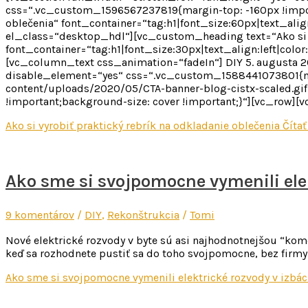
css=“.vc_custom_1596567237819{margin-top: -160px !import
oblečenia“ font_container=“tag:h1|font_size:60px|text_alig
el_class=“desktop_hdl“][vc_custom_heading text=“Ako si vy
font_container=“tag:h1|font_size:30px|text_align:left|colo
[vc_column_text css_animation=“fadeIn“] DIY 5. augusta
disable_element=“yes“ css=“.vc_custom_1588441073801{ma
content/uploads/2020/05/CTA-banner-blog-cistx-scaled.gif?
!important;background-size: cover !important;}“][vc_row]
Ako si vyrobiť praktický rebrík na odkladanie oblečenia
Čítať
Ako sme si svojpomocne vymenili ele
9 komentárov
/
DIY
,
Rekonštrukcia
/
Tomi
Nové elektrické rozvody v byte sú asi najhodnotnejšou “komo
keď sa rozhodnete pustiť sa do toho svojpomocne, bez firmy. 
Ako sme si svojpomocne vymenili elektrické rozvody v izbá