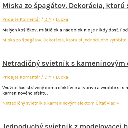
Miska zo špagátov. Dekorácia, ktorú 
Pridajte Komentár
/
DIY
/
Lucka
Malých košíčkov, mištičiek a nádobiek nie je nikdy dosť. Poď
Miska zo špagátov. Dekorácia, ktorú si jednoducho vyrobíte 
Netradičný svietnik s kameninovým
Pridajte Komentár
/
DIY
/
Lucka
Využite čas strávený doma efektívne a tvorivo a vyrobte si s
kameninového efektu.
Netradičný svietnik s kameninovým efektom
Čítať viac »
Jednoduchý svietnik z modelovacej 