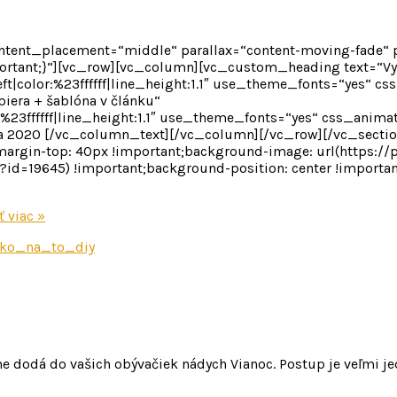
content_placement=“middle“ parallax=“content-moving-fade“
tant;}“][vc_row][vc_column][vc_custom_heading text=“Vyro
eft|color:%23ffffff|line_height:1.1″ use_theme_fonts=“yes“ 
iera + šablóna v článku“
r:%23ffffff|line_height:1.1″ use_theme_fonts=“yes“ css_anim
ra 2020 [/vc_column_text][/vc_column][/vc_row][/vc_secti
rgin-top: 40px !important;background-image: url(https://
id=19645) !important;background-position: center !importan
ť viac »
e dodá do vašich obývačiek nádych Vianoc. Postup je veľmi je